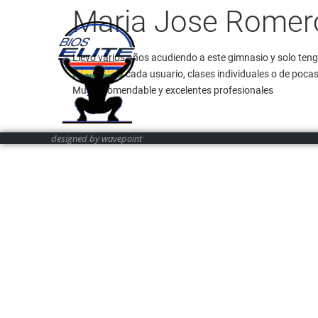
Maria Jose Romero
Llevo varios años acudiendo a este gimnasio y solo tengo
adaptado a cada usuario, clases individuales o de pocas
Muy recomendable y excelentes profesionales
designed by wavepoint